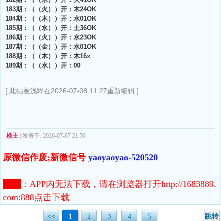
183期：（（火））开：木24OK
184期：（（木））开：水01OK
185期：（（水））开：土36OK
186期：（（火））开：水23OK
187期：（（金））开：水01OK
188期：（（木））开：木16x
189期：（（水））开：00
[ 此帖被浅眸在2026-07-08 11:27重新编辑 ]
楼主
| 发表于: 2026-07-07 21:50
原微信作废;新微信号
yaoyaoyao-520520
注意
：
APP内无法下载，请在浏览器打开http://1683889.
com:888点击下载
<<
1
2
3
4
5
跳转