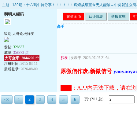
主题 :
189期：十六码中特分享！！！！！！辉煌战绩至今无人能破→中奖就这么简
啊明来赐码
充值金币
认证规则
举报此贴
打
高手
级别:大哥论坛好友
发帖:
328637
威望:
358872 点
沙发
| 发表于: 2026-07-07 21:54
大哥金币: 2044290 个
注册时间:
2015-03-11
最后登录:
2026-08-09
原微信作废;新微信号
yaoyaoya
注意
：
APP内无法下载，请在浏览器打开
页: (2/11 总)
<<
1
2
3
4
5
6