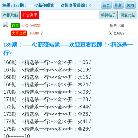
主题 : 189期：===尐新莈蜡毞===欢迎查看跟踪！<
精选杀一行>
举报此贴
打赏高手
编辑帖子
回复此帖
作者
尐新莈蜡毞
历史记录
大哥金币
16680 个
阅读:6029
189期：===尐新莈蜡毞===欢迎查看跟踪！<精选杀一
行>
166期：<精选杀一行><<金>>开：土06√
167期：<精选杀一行><<水>>开：火19√
168期：<精选杀一行><<金>>开：水15√
169期：<精选杀一行><<水>>开：木24√
170期：<精选杀一行><<金>>开：火03√
171期：<精选杀一行><<金>>开：土28√
172期：<精选杀一行><<金>>开：水44√
173期：<精选杀一行><<土>>开：金26√
174期：<精选杀一行><<金>>开：火41√
175期：<精选杀一行><<木>>开：金26√
10----------10