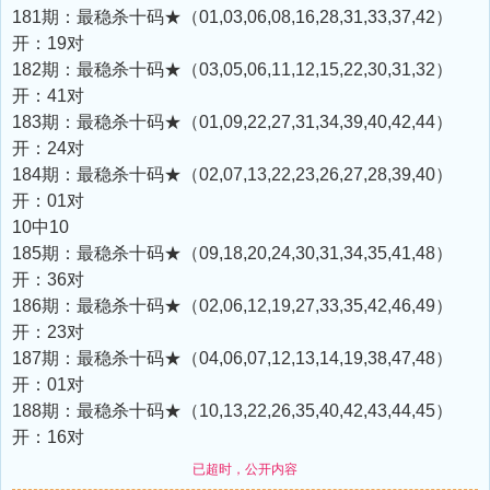
181期：最稳杀十码★（01,03,06,08,16,28,31,33,37,42）
开：19对
182期：最稳杀十码★（03,05,06,11,12,15,22,30,31,32）
开：41对
183期：最稳杀十码★（01,09,22,27,31,34,39,40,42,44）
开：24对
184期：最稳杀十码★（02,07,13,22,23,26,27,28,39,40）
开：01对
10中10
185期：最稳杀十码★（09,18,20,24,30,31,34,35,41,48）
开：36对
186期：最稳杀十码★（02,06,12,19,27,33,35,42,46,49）
开：23对
187期：最稳杀十码★（04,06,07,12,13,14,19,38,47,48）
开：01对
188期：最稳杀十码★（10,13,22,26,35,40,42,43,44,45）
开：16对
已超时，公开内容