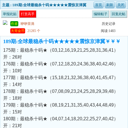
主题 : 189期:全球最稳杀十码★★★★★震惊京津冀
￥￥￥
举报此贴
打赏高手
编辑帖子
回复此帖
作者
咿咿茶滴
历史记录
大哥金币
21285 个
阅读:1483
189期:全球最稳杀十码★★★★★震惊京津冀￥￥￥
175期：最稳杀十码★（03,12,16,19,21,25,28,31,36,41）
开：26对
176期：最稳杀十码★（07,12,18,20,24,36,38,40,42,46）
开：10对
177期：最稳杀十码★（15,18,21,32,36,38,40,41,45,47）
开：14对
178期：最稳杀十码★（07,08,09,23,24,25,28,29,39,48）
开：18对
179期：最稳杀十码★（08,19,21,31,35,40,43,44,48,49）
开：15对
180期：最稳杀十码★（04,07,14,18,20,22,25,27,40,42）
开：21对