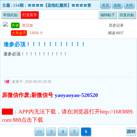
主题 : 154期：〓〓〓〓【染指红颜笑】〓〓〓〓资
料准就等于,钱生钱 准！准！准！
举报此贴
打赏高手
编辑帖子
回复此帖
作者
贺贝加
历史记录
大哥金币
33958 个
阅读:6937
逢参必顶！！！！！！！！！！！
逢参必顶！！！！！！！！！！！
5楼
| 发表于: 2026-06-03 20:30
原微信作废;新微信号
yaoyaoyao-520520
注意
：
APP内无法下载，请在浏览器打开http://1683889.
com:888点击下载
<<
3
4
5
6
跳转