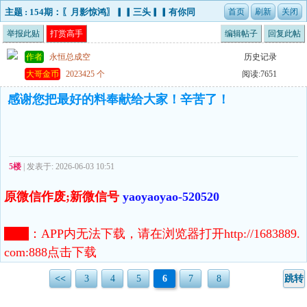
主题 : 154期：〖月影惊鸿〗▎▎三头▎▎有你同
行，携手筑梦！！
举报此贴
打赏高手
编辑帖子
回复此帖
作者
永恒总成空
历史记录
大哥金币
2023425 个
阅读:7651
感谢您把最好的料奉献给大家！辛苦了！
5楼
| 发表于: 2026-06-03 10:51
原微信作废;新微信号
yaoyaoyao-520520
注意
：
APP内无法下载，请在浏览器打开http://1683889.
com:888点击下载
<<
3
4
5
6
7
8
跳转