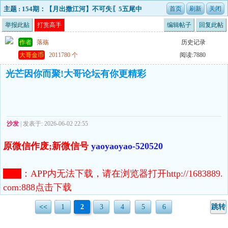
主题 : 154期：【月出撒江河】不可失〖5五尾中
特〗精彩推荐,让您暴富的猛料！
举报此贴
打赏高手
编辑帖子
回复此帖
作者
落殇
历史记录
大哥金币
2011780 个
阅读:7880
光芒因你而聚!大哥论坛有你更精彩
沙发
| 发表于: 2026-06-02 22:55
原微信作废;新微信号
yaoyaoyao-520520
注意
：
APP内无法下载，请在浏览器打开http://1683889.
com:888点击下载
<<
1
2
3
4
5
6
跳转