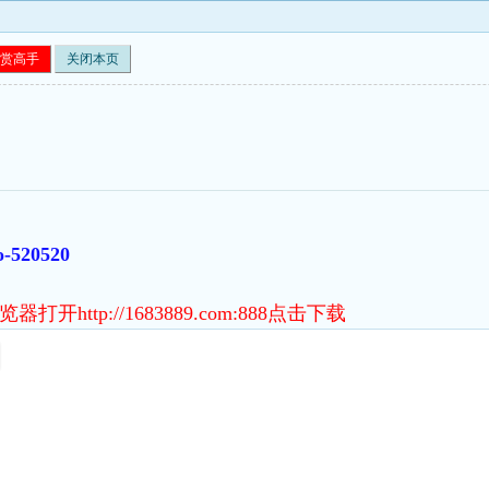
赏高手
关闭本页
o-520520
http://1683889.com:888点击下载