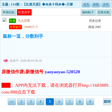
主题 : 154期：【比肩天涯】◆〓杀十码〓◆=只要
敢拼搏 没有不可能
举报此贴
打赏高手
编辑帖子
回复此帖
作者
九九至尊
历史记录
大哥金币
2048615 个
阅读:2685
鼠标一逗，分数到手
4楼
| 发表于: 2026-06-03 06:28
原微信作废;新微信号
yaoyaoyao-520520
注意
：
APP内无法下载，请在浏览器打开http://1683889.
com:888点击下载
<<
2
3
4
5
6
7
8
9
跳转