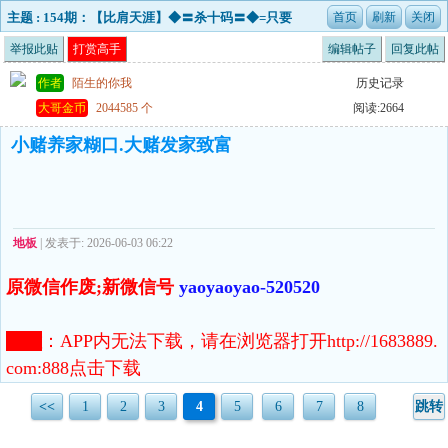
主题 : 154期：【比肩天涯】◆〓杀十码〓◆=只要
敢拼搏 没有不可能
举报此贴
打赏高手
编辑帖子
回复此帖
作者
陌生的你我
历史记录
大哥金币
2044585 个
阅读:2664
小赌养家糊口.大赌发家致富
地板
| 发表于: 2026-06-03 06:22
原微信作废;新微信号
yaoyaoyao-520520
注意
：
APP内无法下载，请在浏览器打开http://1683889.
com:888点击下载
<<
1
2
3
4
5
6
7
8
跳转