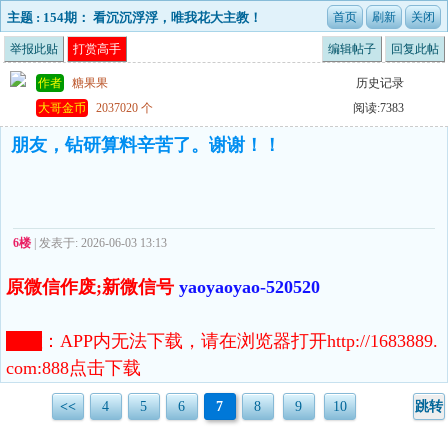
主题 : 154期： 看沉沉浮浮，唯我花大主教！
举报此贴
打赏高手
编辑帖子
回复此帖
作者
糖果果
历史记录
大哥金币
2037020 个
阅读:7383
朋友，钻研算料辛苦了。谢谢！！
6楼
| 发表于: 2026-06-03 13:13
原微信作废;新微信号
yaoyaoyao-520520
注意
：
APP内无法下载，请在浏览器打开http://1683889.
com:888点击下载
<<
4
5
6
7
8
9
10
跳转