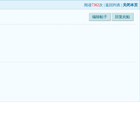
阅读
7362
次 |
返回列表
|
关闭本页
编辑帖子
回复此帖