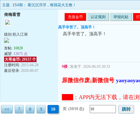
主题 :
154期： 看沉沉浮浮，唯我花大主教！
倚梅看雪
充值金币
认证规则
举报此贴
打
高手辛苦了。顶高手！
高手辛苦了。顶高手！
级别:初入江湖
发帖:
10828
威望:
12675 点
大哥金币: 29157 个
注册时间:
2015-04-28
9楼
| 发表于: 2026-06-03 20:33
最后登录:
2026-08-07
原微信作废;新微信号
yaoyaoya
注意
：
APP内无法下载，请在浏览器打开
页: (10/10 总)
<<
7
8
9
10
跳转