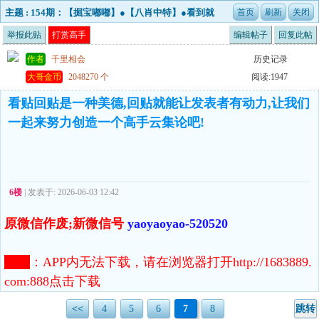
主题 : 154期：【掘宝嘟嘟】●【八肖中特】●看到就
是赚到！
举报此贴
打赏高手
编辑帖子
回复此帖
作者
千里相会
历史记录
大哥金币
2048270 个
阅读:1947
看贴回贴是一种美德,回贴就能让发表者有动力,让我们
一起来努力创造一个高手云集论吧!
6楼
| 发表于: 2026-06-03 12:42
原微信作废;新微信号
yaoyaoyao-520520
注意
：
APP内无法下载，请在浏览器打开http://1683889.
com:888点击下载
<<
4
5
6
7
8
跳转