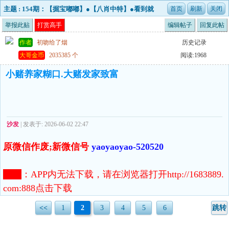
主题 : 154期：【掘宝嘟嘟】●【八肖中特】●看到就
是赚到！
举报此贴
打赏高手
编辑帖子
回复此帖
作者
初吻给了烟
历史记录
大哥金币
2035385 个
阅读:1968
小赌养家糊口.大赌发家致富
沙发
| 发表于: 2026-06-02 22:47
原微信作废;新微信号
yaoyaoyao-520520
注意
：
APP内无法下载，请在浏览器打开http://1683889.
com:888点击下载
<<
1
2
3
4
5
6
跳转