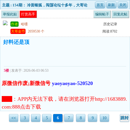
主题 : 154期： 冷面银狐，闯荡论坛十多年，大哥论
坛够义气，够诚意！
举报此贴
打赏高手
编辑帖子
回复此帖
作者
哈喽
历史记录
大哥金币
2059530 个
阅读:8702
好料还是顶
5楼
| 发表于: 2026-06-03 06:53
原微信作废;新微信号
yaoyaoyao-520520
注意
：
APP内无法下载，请在浏览器打开http://1683889.
com:888点击下载
<<
3
4
5
6
7
8
9
10
跳转