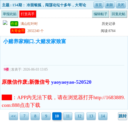
主题 : 154期： 冷面银狐，闯荡论坛十多年，大哥论
坛够义气，够诚意！
举报此贴
打赏高手
编辑帖子
回复此帖
作者
满山红叶时
历史记录
大哥金币
2032240 个
阅读:8764
小赌养家糊口.大赌发家致富
9楼
| 发表于: 2026-06-03 13:05
原微信作废;新微信号
yaoyaoyao-520520
注意
：
APP内无法下载，请在浏览器打开http://1683889.
com:888点击下载
<<
7
8
9
10
11
12
13
14
跳转