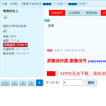
主题 :
154期：【重逢不如初见】▇▇▇◇◇六肖◇◇▇▇▇已公开！
唯美的女人
充值金币
认证规则
举报此贴
打
顶楼
顶楼
级别:大哥论坛好友
发帖:
6979
威望:
7717 点
大哥金币: 57559 个
注册时间:
2017-04-16
地板
| 发表于: 2026-06-03 20:40
最后登录:
2026-08-07
原微信作废;新微信号
yaoyaoya
注意
：
APP内无法下载，请在浏览器打开
页: (4/4 总)
<<
1
2
3
4
跳转