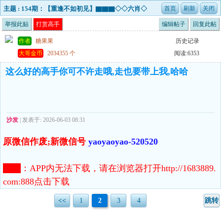
主题 : 154期：【重逢不如初见】▇▇▇◇◇六肖◇
◇▇▇▇已公开！
举报此贴
打赏高手
编辑帖子
回复此帖
作者
糖果果
历史记录
大哥金币
2034355 个
阅读:6353
这么好的高手你可不许走哦,走也要带上我,哈哈
沙发
| 发表于: 2026-06-03 08:31
原微信作废;新微信号
yaoyaoyao-520520
注意
：
APP内无法下载，请在浏览器打开http://1683889.
com:888点击下载
<<
1
2
3
4
跳转