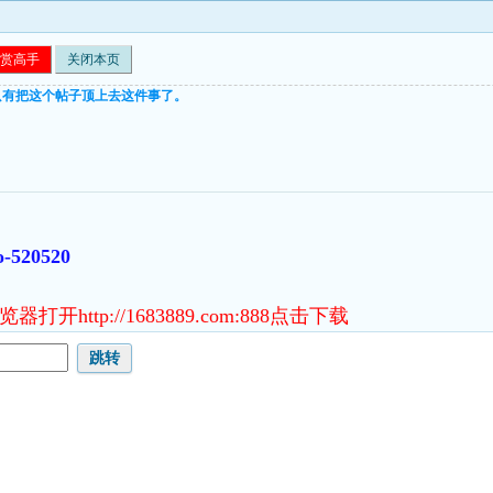
赏高手
关闭本页
只有把这个帖子顶上去这件事了。
o-520520
http://1683889.com:888点击下载
跳转