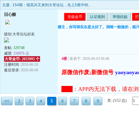
主题 :
154期：很高兴又来到大哥论坛，先上5尾中特。
旧心酸
充值金币
认证规则
举报此贴
打
楼主，你写得实在是太好了。我唯一能做的，就
级别:大哥论坛好友
发帖:
329748
威望:
359976 点
4楼
| 发表于: 2026-06-03 06:48
大哥金币: 2055995 个
注册时间:
2016-06-18
最后登录:
2026-08-06
原微信作废;新微信号
yaoyaoya
注意
：
APP内无法下载，请在浏览器打开
页: (5/12 总)
<<
2
3
4
5
6
7
8
9