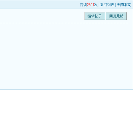
阅读
2804
次 |
返回列表
|
关闭本页
编辑帖子
回复此帖