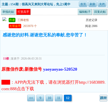
主题 : 154期：很高兴又来到大哥论坛，先上5尾中
特。
举报此贴
打赏高手
编辑帖子
回复此帖
作者
三脚老怪
历史记录
大哥金币
2033970 个
阅读:2886
感谢您的好料.谢谢您无私的奉献.您辛苦了！
11楼
| 发表于: 2026-06-03 20:31
原微信作废;新微信号
yaoyaoyao-520520
注意
：
APP内无法下载，请在浏览器打开http://1683889.
com:888点击下载
<<
9
10
11
12
跳转