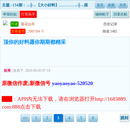
主题 : 154期：→╬→【大小好料】…………→╬→跟
不跟由你=已更新！
举报此贴
打赏高手
编辑帖子
回复此帖
作者
菊花仙哥
历史记录
大哥金币
2081104 个
阅读:1482
顶你的好料愿你期期都精采
板凳
| 发表于: 2026-06-03 07:18
原微信作废;新微信号
yaoyaoyao-520520
注意
：
APP内无法下载，请在浏览器打开http://1683889.
com:888点击下载
<<
1
2
3
4
5
6
跳转