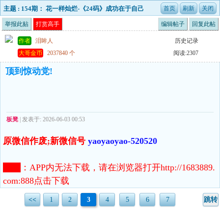
主题 : 154期： 花一样灿烂-《24码》成功在于自己
的把握！！！已更新
举报此贴
打赏高手
编辑帖子
回复此帖
作者
泪眸人
历史记录
大哥金币
2037840 个
阅读:2307
顶到惊动党!
板凳
| 发表于: 2026-06-03 00:53
原微信作废;新微信号
yaoyaoyao-520520
注意
：
APP内无法下载，请在浏览器打开http://1683889.
com:888点击下载
<<
1
2
3
4
5
6
7
跳转