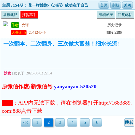
主题 : 154期： 花一样灿烂-《24码》成功在于自己
的把握！！！已更新
举报此贴
打赏高手
编辑帖子
回复此帖
作者
允诺
历史记录
大哥金币
2041240 个
阅读:2286
一次翻本、二次翻身、三次做大富翁！细水长流!
沙发
| 发表于: 2026-06-02 22:34
原微信作废;新微信号
yaoyaoyao-520520
注意
：
APP内无法下载，请在浏览器打开http://1683889.
com:888点击下载
<<
1
2
3
4
5
6
跳转