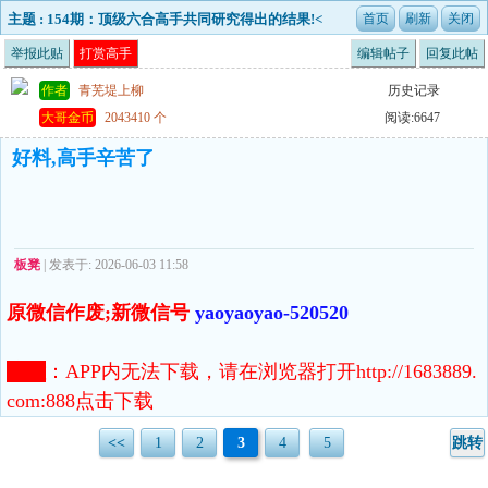
主题 : 154期：顶级六合高手共同研究得出的结果!<
中特五不中>
举报此贴
打赏高手
编辑帖子
回复此帖
作者
青芜堤上柳
历史记录
大哥金币
2043410 个
阅读:6647
好料,高手辛苦了
板凳
| 发表于: 2026-06-03 11:58
原微信作废;新微信号
yaoyaoyao-520520
注意
：
APP内无法下载，请在浏览器打开http://1683889.
com:888点击下载
<<
1
2
3
4
5
跳转