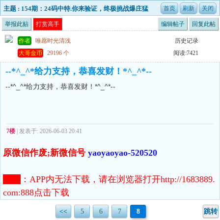
主题 : 154期：24码中特.你来验证，终极挑战爆庄猛
料!
举报此贴
打赏高手
编辑帖子
回复此帖
作者
唯愿时光清浅
历史记录
大哥金币
29196 个
阅读:7421
--*^_^*给力支持，恭喜发财！*^_^*--
--*^_^*给力支持，恭喜发财！*^_^*--
7楼
| 发表于: 2026-06-03 20:41
原微信作废;新微信号
yaoyaoyao-520520
注意
：
APP内无法下载，请在浏览器打开http://1683889.
com:888点击下载
<<
5
6
7
8
跳转