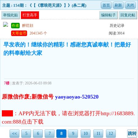
主题 : 154期：《【《霏琅咫天涯》】》(杀二尾)
举报此贴
打赏高手
编辑帖子
回复此帖
作者
醉荭顔
历史记录
大哥金币
2041345 个
阅读:3914
早发表的！继续你的精彩！感谢您真诚奉献！把最好
的料奉献给大家
7楼
| 发表于: 2026-06-03 09:08
原微信作废;新微信号
yaoyaoyao-520520
注意
：
APP内无法下载，请在浏览器打开http://1683889.
com:888点击下载
<<
5
6
7
8
9
10
11
12
跳转