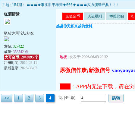
主题 :
154期： 〓〓〓★事实胜于雄辩★666★〓〓〓实力演绎经典！！！
红酒情缘
充值金币
认证规则
举报此贴
打
感谢你无私真诚的发料.
级别:大哥论坛好友
发帖:
327422
威望:
358542 点
地板
| 发表于: 2026-06-03 20:32
大哥金币: 2043095 个
注册时间:
2019-02-11
最后登录:
2026-08-07
原微信作废;新微信号
yaoyaoya
注意
：
APP内无法下载，请在浏览器打开
页: (4/4 总)
<<
1
2
3
4
跳转