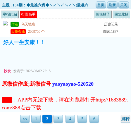
主题 : 154期：◆最准六肖◆↘↙↘↙↘↙↘(最准六
肖)↘↙↘↙↘
举报此贴
打赏高手
编辑帖子
回复此帖
作者
乌天地暗
历史记录
大哥金币
2059755 个
阅读:1877
好人一生安康！！
沙发
| 发表于: 2026-06-02 22:15
原微信作废;新微信号
yaoyaoyao-520520
注意
：
APP内无法下载，请在浏览器打开http://1683889.
com:888点击下载
<<
1
2
3
4
5
6
跳转