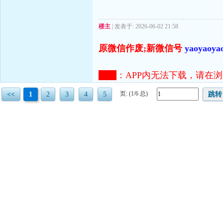
楼主
| 发表于: 2026-06-02 21:58
原微信作废;新微信号
yaoyaoya
注意
：
APP内无法下载，请在浏览器打开
页: (1/6 总)
<<
1
2
3
4
5
跳转