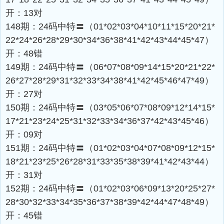
开：13对
148期：24码中特〓（01*02*03*04*10*11*15*20*21*
22*24*26*28*29*30*34*36*38*41*42*43*44*45*47）
开：48错
149期：24码中特〓（06*07*08*09*14*15*20*21*22*
26*27*28*29*31*32*33*34*38*41*42*45*46*47*49）
开：27对
150期：24码中特〓（03*05*06*07*08*09*12*14*15*
17*21*23*24*25*31*32*33*34*36*37*42*43*45*46）
开：09对
151期：24码中特〓（01*02*03*04*07*08*09*12*15*
18*21*23*25*26*28*31*33*35*38*39*41*42*43*44）
开：31对
152期：24码中特〓（01*02*03*06*09*13*20*25*27*
28*30*32*33*34*35*36*37*38*39*42*44*47*48*49）
开：45错