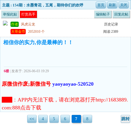
主题 : 154期：水墨青花，五尾，期待你们的欢呼
声！一起发财！
举报此贴
打赏高手
编辑帖子
回复此帖
作者
风虎云龙
历史记录
大哥金币
2052010 个
阅读:2389
相信你的实力,你是最棒的！！
6楼
| 发表于: 2026-06-03 19:29
原微信作废;新微信号
yaoyaoyao-520520
注意
：
APP内无法下载，请在浏览器打开http://1683889.
com:888点击下载
<<
4
5
6
7
8
跳转