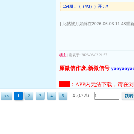
154期：（（4/3））开：//
[ 此帖被月如醉在2026-06-03 11:48重
楼主
| 发表于: 2026-06-02 21:57
原微信作废;新微信号
yaoyaoya
注意
：
APP内无法下载，请在浏览器打开
页: (1/7 总)
<<
1
2
3
4
5
跳转