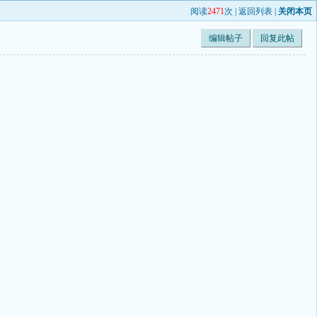
阅读
2471
次 |
返回列表
|
关闭本页
编辑帖子
回复此帖