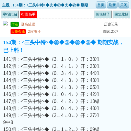
主题 : 154期：<三头中特>◆㊣◆㊣◆㊣◆㊣◆ 期期
实战，已上料！
举报此贴
打赏高手
编辑帖子
回复此帖
作者
登高望远
历史记录
大哥金币
29376 个
阅读:2507
154期：<三头中特>◆㊣◆㊣◆㊣◆㊣◆ 期期实战，
已上料！
141期：<三头中特>◆《3←1←0←》开：33准
142期：<三头中特>◆《2←4←1←》开：23准
143期：<三头中特>◆《0←3←4←》开：44准
144期：<三头中特>◆《0←4←3←》开：43准
145期：<三头中特>◆《0←4←3←》开：05准
146期：<三头中特>◆《1←0←4←》开：42准
147期：<三头中特>◆《0←4←2←》开：13错
148期：<三头中特>◆《3←0←4←》开：48准
149期：<三头中特>◆《2←4←0←》开：27准
9中8
150期：<三头中特>◆《3←1←2←》开：09错