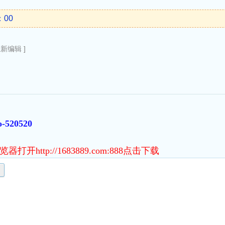
00
重新编辑 ]
o-520520
http://1683889.com:888点击下载