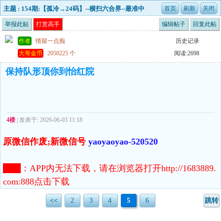
主题 : 154期:【孤冷→24码】--横扫六合界--最准中
特料！已更新
举报此贴
打赏高手
编辑帖子
回复此帖
作者
情留一点痴
历史记录
大哥金币
2050225 个
阅读:2698
保持队形顶你到怡红院
4楼
| 发表于: 2026-06-03 11:18
原微信作废;新微信号
yaoyaoyao-520520
注意
：
APP内无法下载，请在浏览器打开http://1683889.
com:888点击下载
<<
2
3
4
5
6
跳转