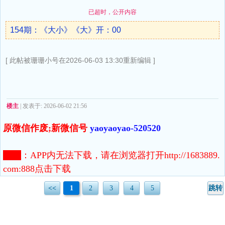
已超时，公开内容
154期：《大小》《大》开：00
[ 此帖被珊珊小号在2026-06-03 13:30重新编辑 ]
楼主
| 发表于: 2026-06-02 21:56
原微信作废;新微信号
yaoyaoyao-520520
注意
：
APP内无法下载，请在浏览器打开http://1683889.
com:888点击下载
<<
1
2
3
4
5
跳转