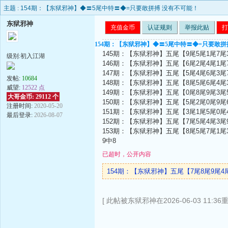
主题 :
154期：【东狱邪神】◆〓5尾中特〓◆=只要敢拼搏 没有不可能！
东狱邪神
充值金币
认证规则
举报此贴
打
154期：【东狱邪神】◆〓5尾中特〓◆=只要敢拼
145期：【东狱邪神】五尾【9尾5尾1尾7尾
级别:初入江湖
146期：【东狱邪神】五尾【6尾2尾4尾1尾
147期：【东狱邪神】五尾【5尾4尾6尾3尾
发帖:
10684
148期：【东狱邪神】五尾【8尾5尾6尾4尾
威望:
12522 点
149期：【东狱邪神】五尾【0尾8尾9尾3尾
大哥金币: 29112 个
150期：【东狱邪神】五尾【5尾2尾0尾9尾
注册时间:
2020-05-20
151期：【东狱邪神】五尾【3尾1尾5尾0尾
最后登录:
2026-08-07
152期：【东狱邪神】五尾【7尾5尾4尾3尾
153期：【东狱邪神】五尾【8尾5尾7尾1尾
9中8
已超时，公开内容
154期：【东狱邪神】五尾【7尾8尾9尾4
[ 此帖被东狱邪神在2026-06-03 11:36