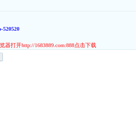
o-520520
http://1683889.com:888点击下载