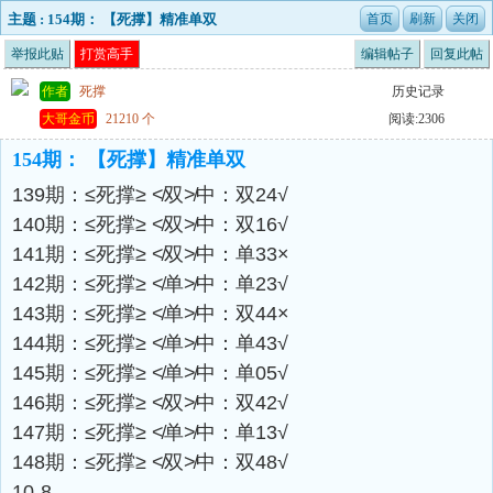
主题 : 154期： 【死撑】精准单双
举报此贴
打赏高手
编辑帖子
回复此帖
作者
死撑
历史记录
大哥金币
21210 个
阅读:2306
154期： 【死撑】精准单双
139期：≤死撑≥ ≮双≯中：双24√
140期：≤死撑≥ ≮双≯中：双16√
141期：≤死撑≥ ≮双≯中：单33×
142期：≤死撑≥ ≮单≯中：单23√
143期：≤死撑≥ ≮单≯中：双44×
144期：≤死撑≥ ≮单≯中：单43√
145期：≤死撑≥ ≮单≯中：单05√
146期：≤死撑≥ ≮双≯中：双42√
147期：≤死撑≥ ≮单≯中：单13√
148期：≤死撑≥ ≮双≯中：双48√
10-8