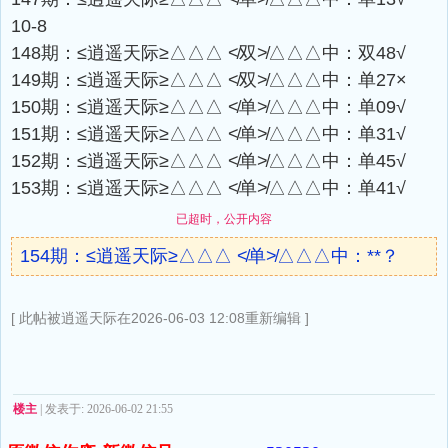
10-8
148期：≤逍遥天际≥△△△ ≮双≯△△△中：双48√
149期：≤逍遥天际≥△△△ ≮双≯△△△中：单27×
150期：≤逍遥天际≥△△△ ≮单≯△△△中：单09√
151期：≤逍遥天际≥△△△ ≮单≯△△△中：单31√
152期：≤逍遥天际≥△△△ ≮单≯△△△中：单45√
153期：≤逍遥天际≥△△△ ≮单≯△△△中：单41√
已超时，公开内容
154期：≤逍遥天际≥△△△ ≮单≯△△△中：**？
[ 此帖被逍遥天际在2026-06-03 12:08重新编辑 ]
楼主
| 发表于: 2026-06-02 21:55