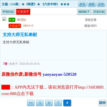
主题 : 154期：★《唯爱》★ 《六肖中特》 ★★★
长期稳定好料,实力见证！
举报此贴
打赏高手
编辑帖子
回复此帖
作者
终泪别
历史记录
大哥金币
29014 个
阅读:6953
支持大师无私奉献
支持大师无私奉献
7楼
| 发表于: 2026-06-03 20:41
原微信作废;新微信号
yaoyaoyao-520520
注意
：
APP内无法下载，请在浏览器打开http://1683889.
com:888点击下载
<<
5
6
7
8
跳转