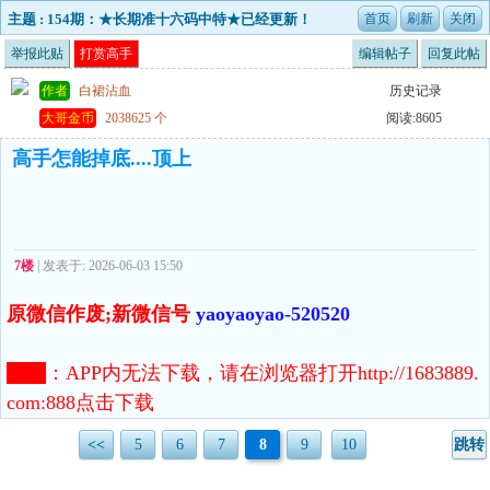
主题 : 154期：★长期准十六码中特★已经更新！
举报此贴
打赏高手
编辑帖子
回复此帖
作者
白裙沾血
历史记录
大哥金币
2038625 个
阅读:8605
高手怎能掉底....顶上
7楼
| 发表于: 2026-06-03 15:50
原微信作废;新微信号
yaoyaoyao-520520
注意
：
APP内无法下载，请在浏览器打开http://1683889.
com:888点击下载
<<
5
6
7
8
9
10
跳转