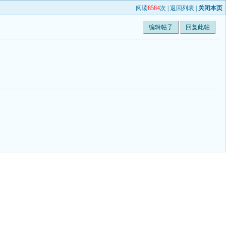
阅读
8584
次 |
返回列表
|
关闭本页
编辑帖子
回复此帖