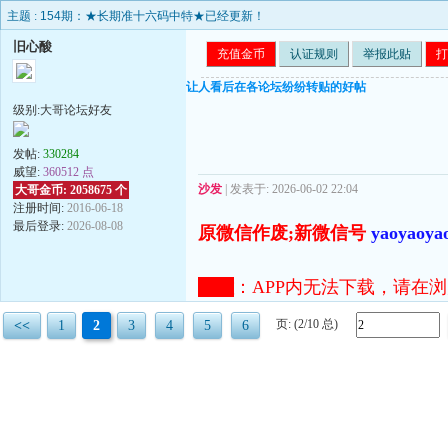
主题 :
154期：★长期准十六码中特★已经更新！
旧心酸
充值金币
认证规则
举报此贴
打
让人看后在各论坛纷纷转贴的好帖
级别:大哥论坛好友
发帖:
330284
威望:
360512 点
沙发
| 发表于: 2026-06-02 22:04
大哥金币: 2058675 个
注册时间:
2016-06-18
最后登录:
2026-08-08
原微信作废;新微信号
yaoyaoya
注意
：
APP内无法下载，请在浏览器打开
页: (2/10 总)
<<
1
2
3
4
5
6