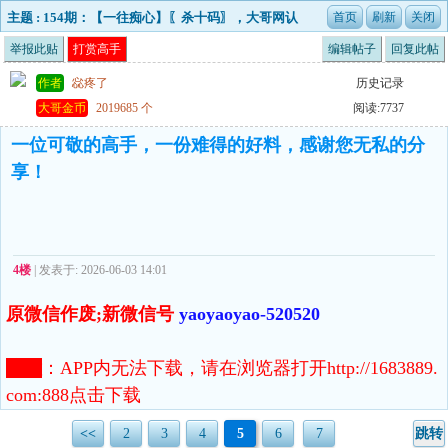
主题 : 154期：【一往痴心】〖杀十码〗，大哥网认
证高手`````
举报此贴
打赏高手
编辑帖子
回复此帖
作者
惢疼了
历史记录
大哥金币
2019685 个
阅读:7737
一位可敬的高手，一份难得的好料，感谢您无私的分
享！
4楼
| 发表于: 2026-06-03 14:01
原微信作废;新微信号
yaoyaoyao-520520
注意
：
APP内无法下载，请在浏览器打开http://1683889.
com:888点击下载
<<
2
3
4
5
6
7
跳转