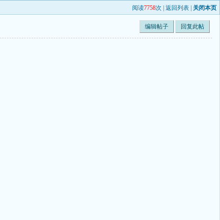
阅读
7758
次 |
返回列表
|
关闭本页
编辑帖子
回复此帖