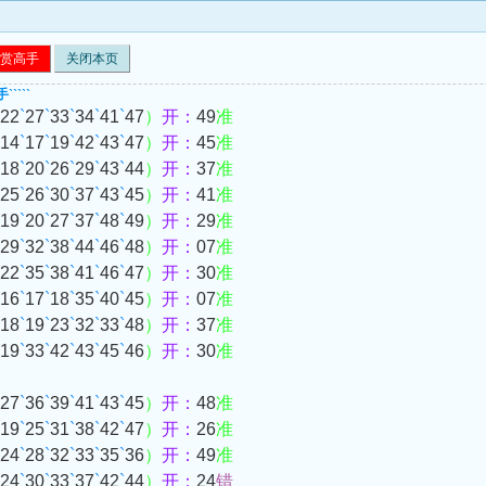
赏高手
关闭本页
```
22
`
27
`
33
`
34
`
41
`
47
）
开：
49
准
14
`
17
`
19
`
42
`
43
`
47
）
开：
45
准
18
`
20
`
26
`
29
`
43
`
44
）
开：
37
准
25
`
26
`
30
`
37
`
43
`
45
）
开：
41
准
19
`
20
`
27
`
37
`
48
`
49
）
开：
29
准
29
`
32
`
38
`
44
`
46
`
48
）
开：
07
准
22
`
35
`
38
`
41
`
46
`
47
）
开：
30
准
16
`
17
`
18
`
35
`
40
`
45
）
开：
07
准
18
`
19
`
23
`
32
`
33
`
48
）
开：
37
准
19
`
33
`
42
`
43
`
45
`
46
）
开：
30
准
27
`
36
`
39
`
41
`
43
`
45
）
开：
48
准
19
`
25
`
31
`
38
`
42
`
47
）
开：
26
准
24
`
28
`
32
`
33
`
35
`
36
）
开：
49
准
24
`
30
`
33
`
37
`
42
`
44
）
开：
24
错