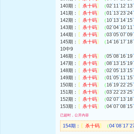
140期：
〖
杀十码
〗
（
02
`
11
`
12
`
13
`
141期：
〖
杀十码
〗
（
01
`
13
`
23
`
24
`
142期：
〖
杀十码
〗
（
10
`
13
`
14
`
15
`
143期：
〖
杀十码
〗
（
02
`
04
`
10
`
11
`
144期：
〖
杀十码
〗
（
03
`
05
`
07
`
09
`
145期：
〖
杀十码
〗
（
14
`
16
`
17
`
18
`
10中9
146期：
〖
杀十码
〗
（
05
`
08
`
16
`
19
`
147期：
〖
杀十码
〗
（
08
`
13
`
15
`
19
`
148期：
〖
杀十码
〗
（
02
`
05
`
13
`
15
`
149期：
〖
杀十码
〗
（
01
`
05
`
11
`
15
`
150期：
〖
杀十码
〗
（
16
`
19
`
22
`
25
`
151期：
〖
杀十码
〗
（
03
`
22
`
23
`
25
`
152期：
〖
杀十码
〗
（
02
`
07
`
13
`
18
`
153期：
〖
杀十码
〗
（
04
`
07
`
08
`
15
`
已超时，公开内容
154期：
〖
杀十码
〗
（
04
`
08
`
17
`
2