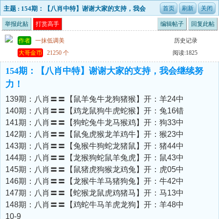
主题 : 154期：【八肖中特】谢谢大家的支持，我会
继续努力！
举报此贴
打赏高手
编辑帖子
回复此帖
作者
一抹低调美
历史记录
大哥金币
21250 个
阅读:1825
154期：【八肖中特】谢谢大家的支持，我会继续努
力！
139期：八肖〓〓【鼠羊兔牛龙狗猪猴】开：羊24中
140期：八肖〓〓【鸡龙鼠狗牛虎蛇猴】开：兔16错
141期：八肖〓〓【狗蛇兔牛龙马猴鸡】开：狗33中
142期：八肖〓〓【鼠兔虎猴龙羊鸡牛】开：猴23中
143期：八肖〓〓【兔猴牛狗蛇龙猪鼠】开：猪44中
144期：八肖〓〓【龙猴狗蛇鼠羊兔虎】开：鼠43中
145期：八肖〓〓【鼠猪虎狗猴龙鸡兔】开：虎05中
146期：八肖〓〓【龙猴牛羊马猪狗兔】开：牛42中
147期：八肖〓〓【蛇猴龙鼠虎鸡猪马】开：马13中
148期：八肖〓〓【鸡蛇牛马羊虎龙狗】开：羊48中
10-9