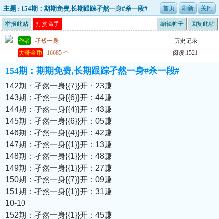
主题 : 154期：期期免费,长期跟踪孑然一身#杀一段#
举报此贴
打赏高手
编辑帖子
回复此帖
作者
孑然一身
历史记录
大哥金币
16685 个
阅读:1521
154期：期期免费,长期跟踪孑然一身#杀一段#
142期：孑然一身{{7}}开：23赚
143期：孑然一身{{6}}开：44赚
144期：孑然一身{{4}}开：43赚
145期：孑然一身{{6}}开：05赚
146期：孑然一身{{4}}开：42赚
147期：孑然一身{{1}}开：13赚
148期：孑然一身{{1}}开：48赚
149期：孑然一身{{1}}开：27赚
150期：孑然一身{{7}}开：09赚
151期：孑然一身{{1}}开：31赚
10-10
152期：孑然一身{{1}}开：45赚