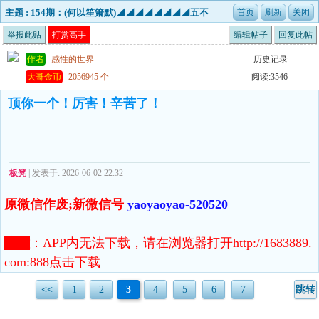
主题 : 154期：(何以笙箫默)◢◢◢◢◢◢◢◢五不
中中特☆☆☆☆☆☆☆☆☆==见证奇迹，请你来
举报此贴
打赏高手
编辑帖子
回复此帖
吧。
作者
感性的世界
历史记录
大哥金币
2056945 个
阅读:3546
顶你一个！厉害！辛苦了！
板凳
| 发表于: 2026-06-02 22:32
原微信作废;新微信号
yaoyaoyao-520520
注意
：
APP内无法下载，请在浏览器打开http://1683889.
com:888点击下载
<<
1
2
3
4
5
6
7
跳转