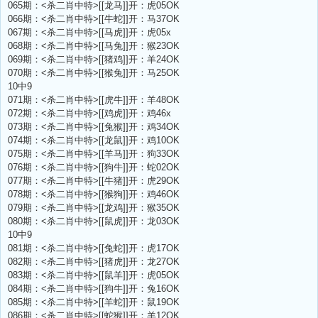
065期：<杀二肖中特>[[龙马]]开：虎05OK
066期：<杀二肖中特>[[牛蛇]]开：马37OK
067期：<杀二肖中特>[[马虎]]开：虎05x
068期：<杀二肖中特>[[马兔]]开：猴23OK
069期：<杀二肖中特>[[猪鸡]]开：羊24OK
070期：<杀二肖中特>[[猴兔]]开：马25OK
10中9
071期：<杀二肖中特>[[虎牛]]开：羊48OK
072期：<杀二肖中特>[[鸡虎]]开：鸡46x
073期：<杀二肖中特>[[兔猴]]开：鸡34OK
074期：<杀二肖中特>[[龙鼠]]开：鸡10OK
075期：<杀二肖中特>[[羊马]]开：狗33OK
076期：<杀二肖中特>[[狗牛]]开：蛇02OK
077期：<杀二肖中特>[[牛猪]]开：虎29OK
078期：<杀二肖中特>[[猴狗]]开：鸡46OK
079期：<杀二肖中特>[[龙鸡]]开：猴35OK
080期：<杀二肖中特>[[鼠虎]]开：龙03OK
10中9
081期：<杀二肖中特>[[兔蛇]]开：虎17OK
082期：<杀二肖中特>[[猪虎]]开：龙27OK
083期：<杀二肖中特>[[鼠羊]]开：虎05OK
084期：<杀二肖中特>[[狗牛]]开：兔16OK
085期：<杀二肖中特>[[羊蛇]]开：鼠19OK
086期：<杀二肖中特>[[蛇猴]]开：羊12OK